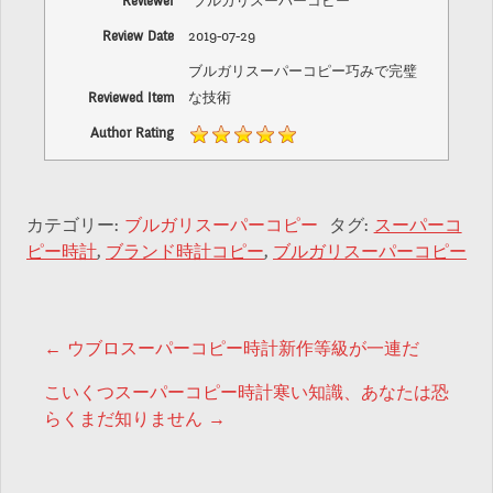
Reviewer
ブルガリスーパーコピー
Review Date
2019-07-29
ブルガリスーパーコピー巧みで完璧
Reviewed Item
な技術
Author Rating
カテゴリー:
ブルガリスーパーコピー
タグ:
スーパーコ
ピー時計
,
ブランド時計コピー
,
ブルガリスーパーコピー
投稿ナビゲーション
←
ウブロスーパーコピー時計新作等級が一連だ
こいくつスーパーコピー時計寒い知識、あなたは恐
らくまだ知りません
→