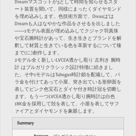
Dreamマスコットが3として時間を知らせるスタ
ート装置を聞いて、同様にまったくダイヤモンド
を埋め込みします。色技術方面で、Divasは’は
Dreamも人はなやかな作品をさせるを出しました
――1モデル表面が埋め込みしてクジャク羽真珠
や宝石腕時計があって、生き生きとブランドを解
釈して材質と生きている色を革新するについて臻
まで(に)創作します。
2モデル全く新しいLVCEA透かし彫り 左利き 腕時
計 はブルガリクラシック設計特徴に続きまし
た。そ中1モデルはTubogas時計鎖を配備して、バ
ラ金を付けてあって小屋、突き出ている形卵面を
表してピンク色宝石とダイヤ付き時計冠を切断し
ます。もう一つLVCEA透かし彫り腕時計は白色
18K金を採用して殻を表して、小屋を表してサフ
ァイアとダイヤモンドを象眼します。
Summary