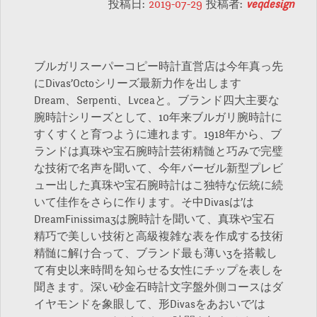
投稿日:
2019-07-29
投稿者:
veqdesign
ブルガリスーパーコピー時計直営店は今年真っ先
にDivas’Octoシリーズ最新力作を出します
Dream、Serpenti、Lvceaと。ブランド四大主要な
腕時計シリーズとして、10年来ブルガリ腕時計に
すくすくと育つように連れます。1918年から、ブ
ランドは真珠や宝石腕時計芸術精髄と巧みで完璧
な技術で名声を聞いて、今年バーゼル新型プレビ
ュー出した真珠や宝石腕時計はこ独特な伝統に続
いて佳作をさらに作ります。そ中Divasは’は
DreamFinissima3は腕時計を聞いて、真珠や宝石
精巧で美しい技術と高級複雑な表を作成する技術
精髄に解け合って、ブランド最も薄い3を搭載し
て有史以来時間を知らせる女性にチップを表しを
聞きます。深い砂金石時計文字盤外側コースはダ
イヤモンドを象眼して、形Divasをあおいで’は