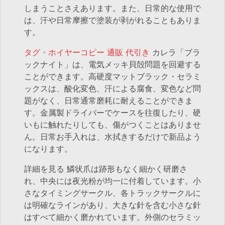
しまうことさえあります。また、日常的な使用で
は、汗や日常摩擦で塗装が剥がれることもありま
す。
タグ・ホイヤーコピー 通販 代引き
カレラ「ブラ
ックナイト」は、電気メッキ貝殻問題を回避する
ことができます。高硬度マットブラック・セラミ
ックスは、酸化変色、汗による腐食、変色など問
題がなく、日常通常磨耗に耐えることができま
す。金属製ドライバーでケースを往復したり、硬
いもに触れたりしても、傷がつくことはありませ
ん。日常お手入れは、水拭きするだけで新品よう
になります。
詳細を見る 鱗状爪は跡形もなく細かく研磨さ
れ、中央には夜光粉が均一に付着しています。小
さなタイミングサークル、各トラックサークルに
は明確なラインがあり、大きな針を含む小さな針
はすべて細かく磨かれています。外側のセラミッ