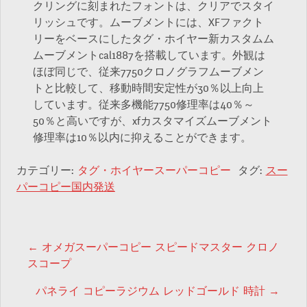
クリングに刻まれたフォントは、クリアでスタイ
リッシュです。ムーブメントには、XFファクト
リーをベースにしたタグ・ホイヤー新カスタムム
ムーブメントcal1887を搭載しています。外観は
ほぼ同じで、従来7750クロノグラフムーブメン
トと比較して、移動時間安定性が30％以上向上
しています。従来多機能7750修理率は40％～
50％と高いですが、xfカスタマイズムーブメント
修理率は10％以内に抑えることができます。
カテゴリー:
タグ・ホイヤースーパーコピー
タグ:
スー
パーコピー国内発送
投稿ナビゲーション
←
オメガスーパーコピー スピードマスター クロノ
スコープ
パネライ コピーラジウム レッドゴールド 時計
→