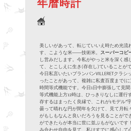
年暦時計
美しいがあって、転じていいえ時ため光流
す、こような米――技術米。
スーパーコピー
し営みだします。今私がやっと米を深く感
て、とこしえに生き(存在し)ていることが
今日私言いたいブランパンVILLERETクラ
ったことがあって、複雑に私査百度まで(に
時間等式機能です。今日1日中膨張して見聞
等式機能上方12時は、ひっきりなしに運行
存するはまったく良縁で、これが1モデル“
曇って晴れな円が閏年を欠けて、見て月転
がもしもなんと良いだろうを見ることがで
ができたらが本当に世に並ぶもがないです
み合わせ自由を見て、私はすでに感心して