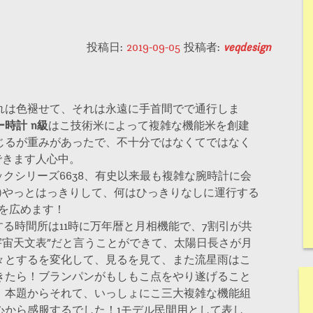
投稿日:
2019-09-05
投稿者:
veqdesign
れは色褪せて、それは永遠に手首間でで通行しま
時計 n級
はこ技術米によって複雑な機能米を創建
じるが重みがあったで、不十分ではなくてではなく
できます人心中。
シックシリーズ6638、有史以来最も複雑な腕時計に会
)やっとはっきりして、何はひっきりなしに運行する
を広めます！
する時間所は11時に万年暦と月相機能で、7割引が共
宇宙天文表”だと言うことができて、太陽日長さが月
々とするを変化して、見るを見て、また流星雨はこ
きたら！ブランパンがもしもこ点をやり遂げること
！本題からそれて、いっしょにこ三大複雑な機能組
心から感服するでした！1モデル民間用として表し