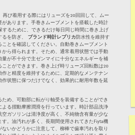
、再び着用する際にはリューズを20回回して、ムー
要があります。手巻きムーブメントを搭載した時計
確保するために、できるだけ毎日同じ時間に巻き上げ
するを防ぎ、
ブランド時計レプリカ
防水性を維持す
ることを確認してください。自動巻きムーブメント
きから得られます。そため、通常着用状態では手動
動量が不十分で主ゼンマイに十分なエネルギーを補
ることができます。巻き上げ時リューズ回転数は20
動作と精度を維持するために、定期的なメンテナン
動作状態に保つだけでなく、効果的に耐用年数を延
るため、可動部に転がり軸受を装備することができ
による摺動摩擦潤滑を行っています。時計部品洗浄
航空ガソリンは清浄度が高く、不純物含有量が少な
す。油汚れが多く、長期間使用されてきたFiyta機
がないかどうかに注意して、柳棒で歯車汚れを取り