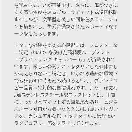
を読み取ることが可能です。さらに、傷がつきに
くく高い質感を誇るブルーラチェット式逆回転防
止ベゼルが、文字盤と美しい同系色グラデーショ
ンを描き出し、手元に洗練されたスポーティなオ
ーラをもたらします。
こタフな外装を支える心臓部には、クロノメータ
ー認定（COSC）を受けた高精度ムーブメント
「ブライトリング キャリバー 17」が搭載されて
います。厳しい公開テストをクリアした個体にし
か与えられないこ認定は、いかなる過酷な環境下
でも狂わずに時を刻み続けるという、ブランドコ
ピー品質へ絶対的な自信現れです。また、頑丈な
3連ステンレススチール製ブレスレットは、手首
にしっかりとフィットする重量感があり、ビジネ
ススーツ袖口から覗いたときには力強いエレガン
スを、カジュアルなTシャツスタイルには程よい
ラグジュアリー感をプラスしてくれます。