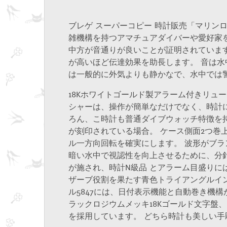
ブレゲ スーパーコピー 時計販売「マリンロ
雑機構を持つアマチュアダイバーや愛好家
中方が音通りが良いことが証明されていま
が高いほど伝達効果を助長します。 音は水
は一般的に外気よりも静かなで、水中では
18Kホワイトゴールド製アラーム付きリュ
シャーは、操作が簡単なだけでなく、時計
ろん、こ時計も普通ダイブウォッチ特徴を持
が刻印されている場合。 ケース側面2つ巻
ル一方向回転を確実にします。 波形がブ
暗い水中で視認性を向上させるために、分
が施され、時計N級品 とアラーム目盛りに
ザーブ役割を果たす青色トライアングルイ
ル5847には、日付表示機能と自動巻き機
ラックロジウムメッキ18Kゴールド文字盤
を採用しています。 どちら時計も美しい