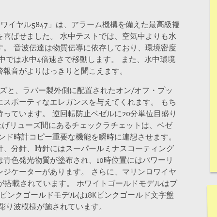
ワイヤル5847」は、アラーム機構を備えた最高級複
を喜ばせました。 水中テストでは、空気中よりも水
す。 音波伝達は物質伝導に依存しており、環境密度
中では水中4倍速さで移動します。 また、水中環境
警報音がよりはっきりと聞こえます。
ーズと、ラバー製外側に配置されたオン/オフ・プッ
にスポーティなエレガンスを与えてくれます。 もち
っています。 逆回転防止ベゼルに20分単位目盛り
上げリューズ間にあるチェックラチェットは、ベゼ
ランド時計コピー重要な機能を瞬時に連想させます。
針、分針、時針にはスーパールミナスコーティング
は青色発光物質が塗布され、10時位置にはパワーリ
ンジケーターがあります。 さらに、マリンロワイヤ
構が搭載されています。 ホワイトゴールドモデルはブ
、ピンクゴールドモデルは18Kピンクゴールド文字盤
手彫り波模様が施されています。