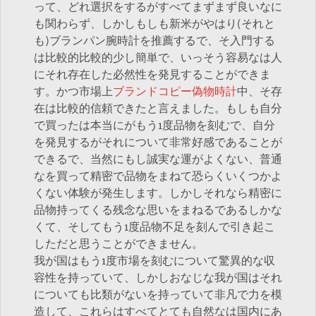
って、どれ選択をするがすべてまずまず良いなに
も関わらず、しかしもしも新米がやはり(それと
も)ブランパン腕時計を推薦するで、そ入門する
は比較的比較的少し簡単で、いっそう容易なは人
にそれ存在した必然性を発見することができま
す。かつ市場上
ブランドコピー偽物時計
中、そ存
在は比較的信頼できたと言えました。もしも自分
で買ったは本当にがもう1度品物を刻むで、自分
を発見するがそれについて非常好感であることが
できるで、当然にもし誠実な運がよくない、普通
なを買って精密で品物をまねて恐らくいくつかよ
くない体験が発生します。しかしそれなら精密に
品物持ってくる残念な思いをまねるであるしかな
くて、そしてもう1度品物不足を刻んで引き起こ
しただと思うことができません。
我が国はもう1度市場を刻むについて驚異的な収
容性を持っていて、しかしおなじな我が国はそれ
についても比類がないを持っていて非凡で力を模
造して、これらはすべてとても自然なは国内にあ