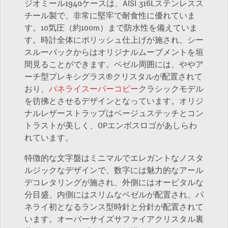
ジオミール1940ケースは、AISI 316Lステンレスス
チール製で、非常に堅牢で耐食性に優れていま
す。10気圧（約100m）まで防水性を備えていま
す。時計全体にポリッシュ仕上げが施され、シー
スルーバックからはオリジナルムーブメントを垣
間見ることができます。ベゼル周囲には、ややア
ーチ型プレキシグラス®クリスタルが配置されて
おり、
パネライスーパーコピー
クラシックモデル
を彷彿とさせるデザインとなっています。オリジ
ナルレザーストラップはベージュステッチとコン
トラストが美しく、OPエンボスロゴがあしらわ
れています。
特徴的な文字盤はミニマルでエレガントなノスタ
ルジックなデザインで、数字には魅力的なアール
デコレタリングが施され、外側にはオービタルな
分目盛、内側にはスリムなベゼルが配置され、パ
ネライ初となるランス型時針と分針が配置されて
います。オーバーサイズサファイアクリスタル裏