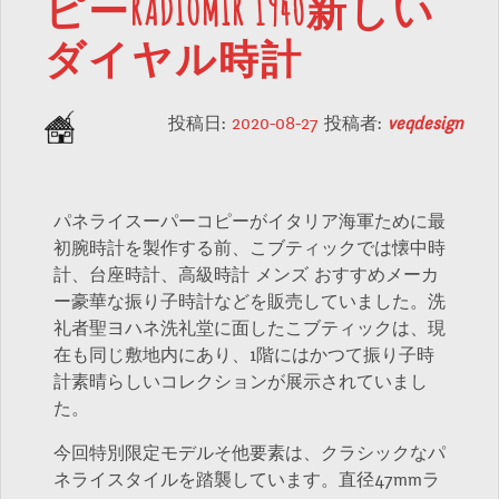
ピーRADIOMIR 1940新しい
ダイヤル時計
投稿日:
2020-08-27
投稿者:
veqdesign
パネライスーパーコピーがイタリア海軍ために最
初腕時計を製作する前、こブティックでは懐中時
計、台座時計、高級時計 メンズ おすすめメーカ
ー豪華な振り子時計などを販売していました。洗
礼者聖ヨハネ洗礼堂に面したこブティックは、現
在も同じ敷地内にあり、1階にはかつて振り子時
計素晴らしいコレクションが展示されていまし
た。
今回特別限定モデルそ他要素は、クラシックなパ
ネライスタイルを踏襲しています。直径47mmラ