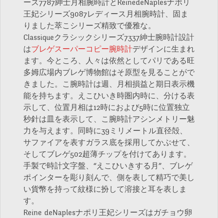
ーズ7787紳士月相腕時計とReinedeNaplesナポリ
王妃シリーズ9087レディース月相腕時計、固ま
りました萃こシリーズ精致で優雅な。
Classiqueクラシックシリーズ7337紳士腕時計設計
は
ブレゲスーパーコピー腕時計
デザインに生まれ
ます。今ところ、人々は依然としてパリである旺
多姆広場内ブレゲ博物館はそ原型を見ることがで
きました。こ腕時計は週、月相損益と期日表示機
能を持ちます。えこひいき時圏内時に、分ける表
示して、位置月相は12時におよび5時に位置独立
秒針は皿を表示して、こ腕時計アシンメトリー魅
力を与えます。同時に39ミリメートル直径殻、
サファイアを表すガラス底を採用してかぶせて、
そしてブレゲ502超薄チップを付けてあります。
手製で時計文字盤、“えこひいきする月”、ブレゲ
ポインターを彫り刻んで、側を表して精巧で美し
い貨幣を持って紋様に扮して溶接と耳を表しま
す。
Reine deNaplesナポリ王妃シリーズはガチョウ卵