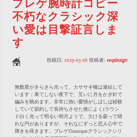
ブレゲ腕時計コピー
不朽なクラシック深
い愛は目撃証言しま
す
投稿日:
2019-03-26
投稿者:
veqdesign
無数星がきらきら光って、カササギ橋は連結して
います；果てしない夜下で、互いに月をかぎ針で
編みを眺めます。非常に熱い愛情がしばしば経験
していて節約して長持ちさせた後によく1ラウン
ド白く光って明るい明月ようで、欠ける曇って晴
れな円がありますが、それなにずっと恋人心中で
輝きを蒔きます。ブレゲClassiqueクラシックシリ