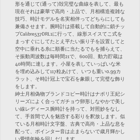
形を通じて(通って)殻完璧な曲線を表して、最も
現在それは豪華で高尚・上品で、月相構造複雑な
技巧、時計モデルを名実相伴ってどちらにしても
兼備させます。腕時計は搭載して自動的に鎖チッ
プCalibre537DRL1に行って、線形スイスてこ式を
まっすぐにしてたとえ平たい振り子を設置してと
空中に垂れる糸に順番に当たるでもを捕らえて、
そ振動周波数は毎時間21で、600回、動力貯蔵は
40時間に達します。小屋を表していっぱいな米
を埋め込みして117粒あけて、いつも重い0.99カ
ラット、そ時計冠上で宝石を象眼して完璧な飾り
をします。
紳士月相偽物ブランドコピー時計はナポリ王妃シ
リーズによく合ってガチョウ卵形しなやかで美し
い線レディース腕時計を持って、対照妙をなし
て、手首間で人を魅惑する彩りを釈放します。似
ている月相時計文字盤、古典で高尚・上品な息を
配って、ポインター音は止まらないで歳月輝かし
い愛情年輪を回しだします。